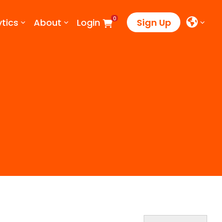
0
tics
About
Login
Sign Up