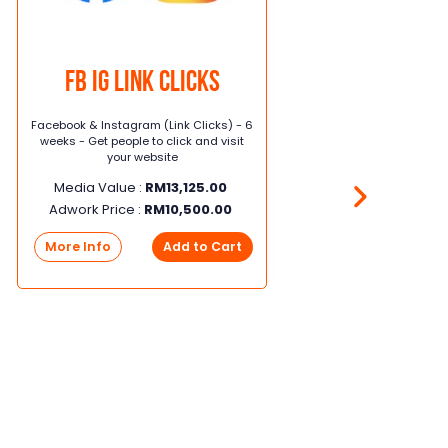
FB IG Link Clicks
Facebook & Instagram (Link Clicks) - 6
Facebo
weeks - Get people to click and visit
weeks
your website
Media Value :
RM
13,125.00
Me
Adwork Price :
RM
10,500.00
Adw
More Info
Add to Cart
Mor