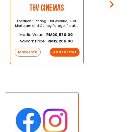
TGV Cinemas
Location : Penang - 1st Avenue, Bukit
Mertajam and Gurney ParagonPerak -
je
Taiping, Seri Manjung, Kinta City,
Media Value :
RM
20,570.00
Station 18, Klebang
b
Adwork Price :
RM
12,206.00
More Info
Add to Cart
pa
dit