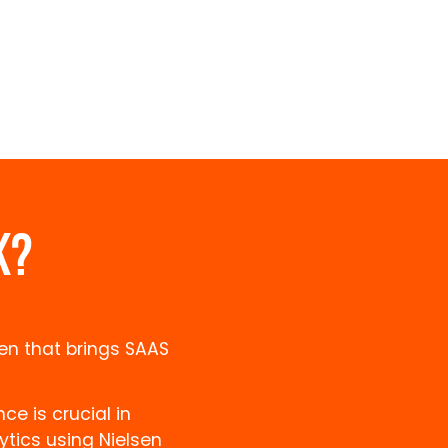
K?
en that brings SAAS
e is crucial in
ytics using Nielsen