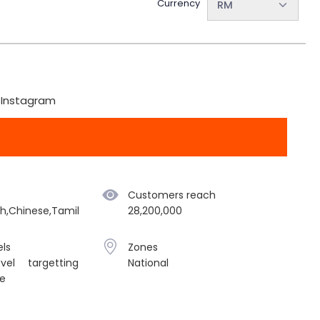
Currency
RM
& Instagram
Customers reach
sh,Chinese,Tamil
28,200,000
ls
Zones
vel targetting
National
le