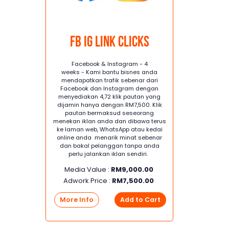
FB IG Link Clicks
Facebook & Instagram - 4
weeks - Kami bantu bisnes anda
mendapatkan trafik sebenar dari
Facebook dan Instagram dengan
menyediakan 4,72 klik pautan yang
dijamin hanya dengan RM7,500. Klik
pautan bermaksud seseorang
menekan iklan anda dan dibawa terus
ke laman web, WhatsApp atau kedai
online anda menarik minat sebenar
dan bakal pelanggan tanpa anda
perlu jalankan iklan sendiri.
Media Value :
RM
9,000.00
Adwork Price :
RM
7,500.00
More Info
Add to Cart