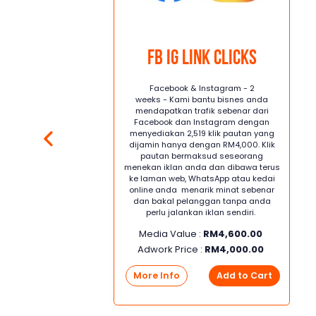
FB IG Link Clicks
- 4
Facebook & Instagram - 2
nes
weeks - Kami bantu bisnes anda
ar
mendapatkan trafik sebenar dari
ngan
Facebook dan Instagram dengan
ang
menyediakan 2,519 klik pautan yang
lik
dijamin hanya dengan RM4,000. Klik
pautan bermaksud seseorang
erus
menekan iklan anda dan dibawa terus
dai
ke laman web, WhatsApp atau kedai
nar
online anda menarik minat sebenar
da
dan bakal pelanggan tanpa anda
h
perlu jalankan iklan sendiri.
yar
Media Value :
RM
4,600.00
on
tal
Adwork Price :
RM
4,000.00
an
an
More Info
Add to Cart